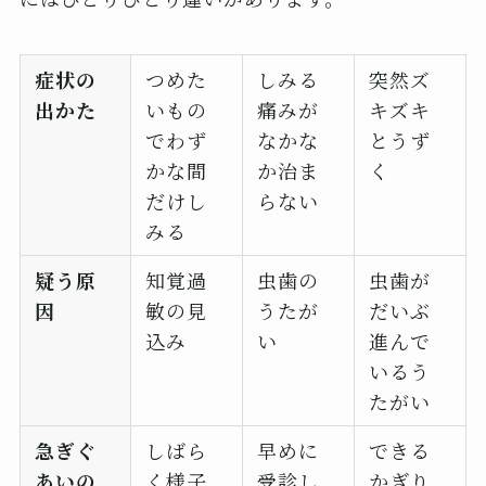
症状の
つめた
しみる
突然ズ
出かた
いもの
痛みが
キズキ
でわず
なかな
とうず
かな間
か治ま
く
だけし
らない
みる
疑う原
知覚過
虫歯の
虫歯が
因
敏の見
うたが
だいぶ
込み
い
進んで
いるう
たがい
急ぎぐ
しばら
早めに
できる
あいの
く様子
受診し
かぎり