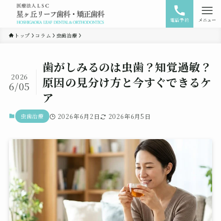
電話予約
メニュー
トップ
コラム
虫歯治療
歯がしみるのは虫歯？知覚過敏？
2026
原因の見分け方と今すぐできるケ
6/05
ア
虫歯治療
2026年6月2日
2026年6月5日