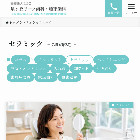
電話予約
メニュー
トップ
コラム
セラミック
セラミック
– category –
コラム
インプラント
セラミック
ホワイトニング
予防・メンテナンス
入れ歯
口腔外科
小児歯科
歯周病治療
矯正歯科
虫歯治療
セラミック