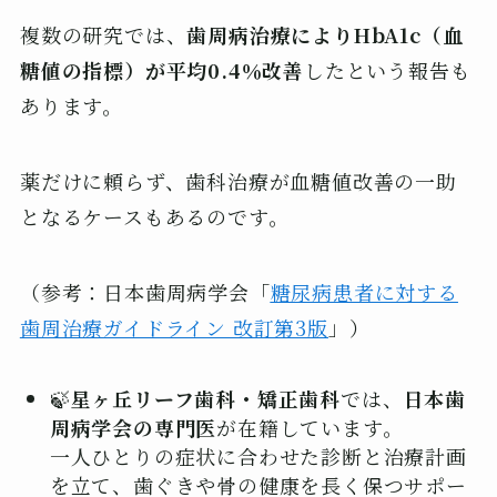
複数の研究では、
歯周病治療によりHbA1c（血
糖値の指標）が平均0.4％改善
したという報告も
あります。
薬だけに頼らず、歯科治療が血糖値改善の一助
となるケースもあるのです。
（参考：日本歯周病学会「
糖尿病患者に対する
歯周治療ガイドライン 改訂第3版
」）
🍃
星ヶ丘リーフ歯科・矯正歯科
では、
日本歯
周病学会の専門医
が在籍しています。
一人ひとりの症状に合わせた診断と治療計画
を立て、歯ぐきや骨の健康を長く保つサポー